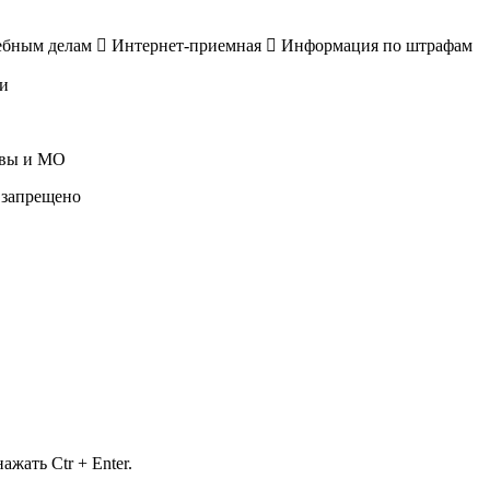
ебным делам
Интернет-приемная
Информация по штрафам
и
квы и МО
 запрещено
жать Ctr + Enter.