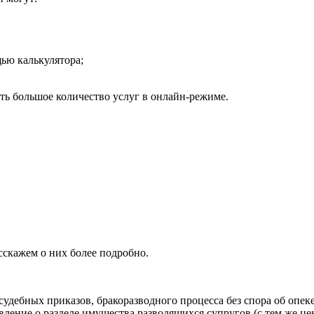
ью калькулятора;
ть большое количество услуг в онлайн-режиме.
сскажем о них более подробно.
удебных приказов, бракоразводного процесса без спора об опек
вление о разделе имущества разводящихся супругов (с тем же ц