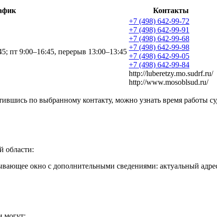
афик
Контакты
+7 (498) 642-99-72
+7 (498) 642-99-91
+7 (498) 642-99-68
+7 (498) 642-99-98
45; пт 9:00–16:45, перерыв 13:00–13:45
+7 (498) 642-99-05
+7 (498) 642-99-84
http://luberetzy.mo.sudrf.ru/
http://www.mosoblsud.ru/
ившись по выбранному контакту, можно узнать время работы су
й области:
ывающее окно с дополнительными сведениями: актуальный адрес
 могут: