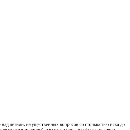
е над детьми, имущественных вопросов со стоимостью иска до
еновым ограничением), рассудит споры из сферы трудовых