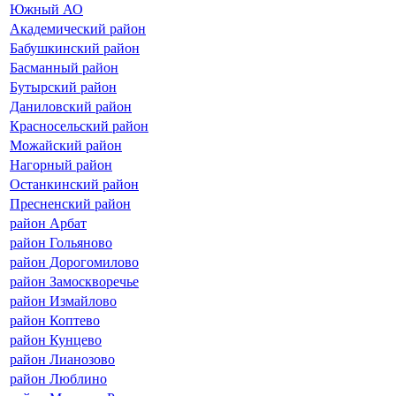
Южный АО
Академический район
Бабушкинский район
Басманный район
Бутырский район
Даниловский район
Красносельский район
Можайский район
Нагорный район
Останкинский район
Пресненский район
район Арбат
район Гольяново
район Дорогомилово
район Замоскворечье
район Измайлово
район Коптево
район Кунцево
район Лианозово
район Люблино