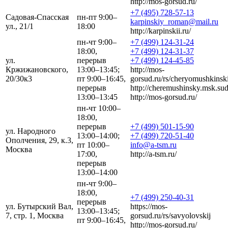
http://mos-gorsud.ru/
+7 (495) 728-57-13
Садовая-Спасская
пн-пт 9:00–
karpinskiy_roman@mail.ru
ул., 21/1
18:00
http://karpinskii.ru/
пн-чт 9:00–
+7 (499) 124-31-24
18:00,
+7 (499) 124-31-37
ул.
перерыв
+7 (499) 124-45-85
Кржижановского,
13:00–13:45;
http://mos-
20/30к3
пт 9:00–16:45,
gorsud.ru/rs/cheryomushkinski
перерыв
http://cheremushinsky.msk.sudr
13:00–13:45
http://mos-gorsud.ru/
пн-чт 10:00–
18:00,
перерыв
+7 (499) 501-15-90
ул. Народного
13:00–14:00;
+7 (499) 720-51-40
Ополчения, 29, к.3,
пт 10:00–
info@a-tsm.ru
Москва
17:00,
http://a-tsm.ru/
перерыв
13:00–14:00
пн-чт 9:00–
18:00,
+7 (499) 250-40-31
перерыв
ул. Бутырский Вал,
https://mos-
13:00–13:45;
7, стр. 1, Москва
gorsud.ru/rs/savyolovskij
пт 9:00–16:45,
http://mos-gorsud.ru/