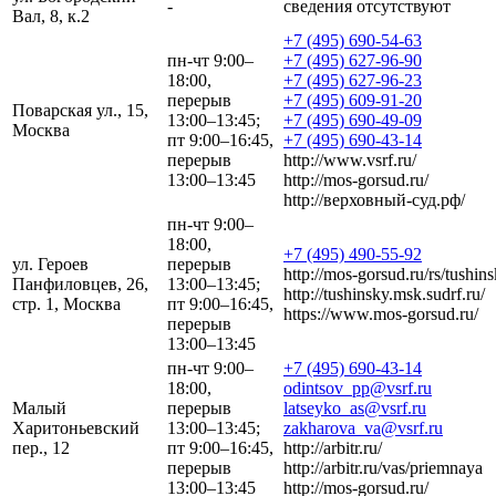
-
сведения отсутствуют
Вал, 8, к.2
+7 (495) 690-54-63
пн-чт 9:00–
+7 (495) 627-96-90
18:00,
+7 (495) 627-96-23
перерыв
+7 (495) 609-91-20
Поварская ул., 15,
13:00–13:45;
+7 (495) 690-49-09
Москва
пт 9:00–16:45,
+7 (495) 690-43-14
перерыв
http://www.vsrf.ru/
13:00–13:45
http://mos-gorsud.ru/
http://верховный-суд.рф/
пн-чт 9:00–
18:00,
+7 (495) 490-55-92
ул. Героев
перерыв
http://mos-gorsud.ru/rs/tushins
Панфиловцев, 26,
13:00–13:45;
http://tushinsky.msk.sudrf.ru/
стр. 1, Москва
пт 9:00–16:45,
https://www.mos-gorsud.ru/
перерыв
13:00–13:45
пн-чт 9:00–
+7 (495) 690-43-14
18:00,
odintsov_pp@vsrf.ru
Малый
перерыв
latseyko_as@vsrf.ru
Харитоньевский
13:00–13:45;
zakharova_va@vsrf.ru
пер., 12
пт 9:00–16:45,
http://arbitr.ru/
перерыв
http://arbitr.ru/vas/priemnaya
13:00–13:45
http://mos-gorsud.ru/