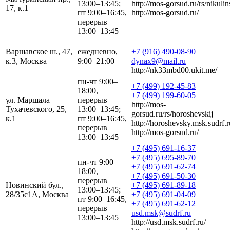
13:00–13:45;
http://mos-gorsud.ru/rs/nikulin
17, к.1
пт 9:00–16:45,
http://mos-gorsud.ru/
перерыв
13:00–13:45
Варшавское ш., 47,
ежедневно,
+7 (916) 490-08-90
к.3, Москва
9:00–21:00
dynax9@mail.ru
http://nk33mbd00.ukit.me/
пн-чт 9:00–
+7 (499) 192-45-83
18:00,
+7 (499) 199-60-05
ул. Маршала
перерыв
http://mos-
Тухачевского, 25,
13:00–13:45;
gorsud.ru/rs/horoshevskij
к.1
пт 9:00–16:45,
http://horoshevsky.msk.sudrf.r
перерыв
http://mos-gorsud.ru/
13:00–13:45
+7 (495) 691-16-37
+7 (495) 695-89-70
пн-чт 9:00–
+7 (495) 691-62-74
18:00,
+7 (495) 691-50-30
перерыв
Новинский бул.,
+7 (495) 691-89-18
13:00–13:45;
28/35с1А, Москва
+7 (495) 691-04-09
пт 9:00–16:45,
+7 (495) 691-62-12
перерыв
usd.msk@sudrf.ru
13:00–13:45
http://usd.msk.sudrf.ru/