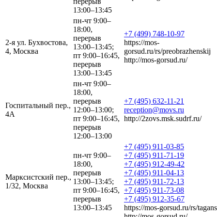
перерыв
13:00–13:45
пн-чт 9:00–
18:00,
+7 (499) 748-10-97
перерыв
2-я ул. Бухвостова,
https://mos-
13:00–13:45;
4, Москва
gorsud.ru/rs/preobrazhenskij
пт 9:00–16:45,
http://mos-gorsud.ru/
перерыв
13:00–13:45
пн-чт 9:00–
18:00,
перерыв
+7 (495) 632-11-21
Госпитальный пер.,
12:00–13:00;
reception@movs.ru
4А
пт 9:00–16:45,
http://2zovs.msk.sudrf.ru/
перерыв
12:00–13:00
+7 (495) 911-03-85
пн-чт 9:00–
+7 (495) 911-71-19
18:00,
+7 (495) 912-49-42
перерыв
+7 (495) 911-04-13
Марксистский пер.,
13:00–13:45;
+7 (495) 911-72-13
1/32, Москва
пт 9:00–16:45,
+7 (495) 911-73-08
перерыв
+7 (495) 912-35-67
13:00–13:45
https://mos-gorsud.ru/rs/tagans
http://mos-gorsud.ru/