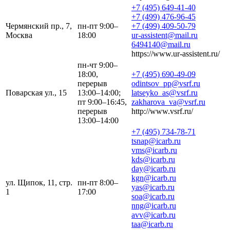
+7 (495) 649-41-40
+7 (499) 476-96-45
Чермянский пр., 7,
пн-пт 9:00–
+7 (499) 409-50-79
Москва
18:00
ur-assistent@mail.ru
6494140@mail.ru
https://www.ur-assistent.ru/
пн-чт 9:00–
18:00,
+7 (495) 690-49-09
перерыв
odintsov_pp@vsrf.ru
Поварская ул., 15
13:00–14:00;
latseyko_as@vsrf.ru
пт 9:00–16:45,
zakharova_va@vsrf.ru
перерыв
http://www.vsrf.ru/
13:00–14:00
+7 (495) 734-78-71
tsnap@icarb.ru
vms@icarb.ru
kds@icarb.ru
day@icarb.ru
kgn@icarb.ru
ул. Щипок, 11, стр.
пн-пт 8:00–
yas@icarb.ru
1
17:00
soa@icarb.ru
nng@icarb.ru
avv@icarb.ru
taa@icarb.ru