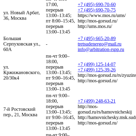
17:00,
+7 (495) 690-70-60
перерыв
+7 (495) 690-70-75
ул. Новый Арбат,
13:00–13:45;
https://www.mos.ru/ums/
36, Москва
пт 8:00–15:45,
http://mos-gorsud.ru/
перерыв
http://ums.mos.ru/
13:00–13:45
Большая
+7 (495) 665-20-89
Серпуховская ул.,
-
tretsudenergo@mail.ru
60А
info@arbitration-rspp.ru
пн-чт 9:00–
18:00,
+7 (499) 125-14-07
ул.
перерыв
+7 (499) 125-39-26
Кржижановского,
13:00–13:45;
http://mos-gorsud.ru/rs/zyuzins
20/30к4
пт 9:00–16:45,
http://mos-gorsud.ru/
перерыв
13:00–13:45
пн-чт 9:00–
18:00,
+7 (499) 248-63-21
перерыв
http://mos-
7-й Ростовский
13:00–13:45;
gorsud.ru/rs/hamovnicheskij
пер., 21, Москва
пт 9:00–16:45,
http://hamovnichesky.msk.sudr
перерыв
http://mos-gorsud.ru/
13:00–13:45
пн-чт 9:00–