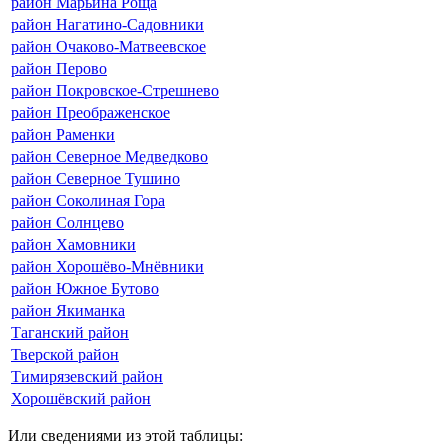
район Марьина Роща
район Нагатино-Садовники
район Очаково-Матвеевское
район Перово
район Покровское-Стрешнево
район Преображенское
район Раменки
район Северное Медведково
район Северное Тушино
район Соколиная Гора
район Солнцево
район Хамовники
район Хорошёво-Мнёвники
район Южное Бутово
район Якиманка
Таганский район
Тверской район
Тимирязевский район
Хорошёвский район
Или сведениями из этой таблицы: