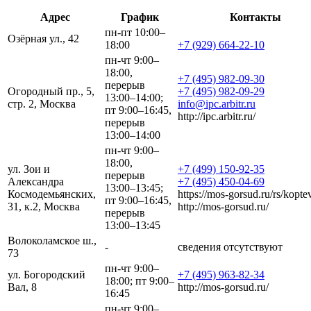
Адрес
График
Контакты
пн-пт 10:00–
Озёрная ул., 42
18:00
+7 (929) 664-22-10
пн-чт 9:00–
18:00,
+7 (495) 982-09-30
перерыв
Огородный пр., 5,
+7 (495) 982-09-29
13:00–14:00;
стр. 2, Москва
info@ipc.arbitr.ru
пт 9:00–16:45,
http://ipc.arbitr.ru/
перерыв
13:00–14:00
пн-чт 9:00–
18:00,
ул. Зои и
+7 (499) 150-92-35
перерыв
Александра
+7 (495) 450-04-69
13:00–13:45;
Космодемьянских,
https://mos-gorsud.ru/rs/kopte
пт 9:00–16:45,
31, к.2, Москва
http://mos-gorsud.ru/
перерыв
13:00–13:45
Волоколамское ш.,
-
сведения отсутствуют
73
пн-чт 9:00–
ул. Богородский
+7 (495) 963-82-34
18:00; пт 9:00–
Вал, 8
http://mos-gorsud.ru/
16:45
пн-чт 9:00–