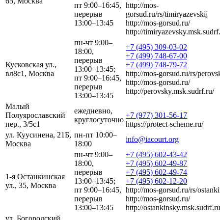
65, Москва
пт 9:00–16:45,
http://mos-
перерыв
gorsud.ru/rs/timiryazevskij
13:00–13:45
http://mos-gorsud.ru/
http://timiryazevsky.msk.sudrf.
пн-чт 9:00–
+7 (495) 309-03-02
18:00,
+7 (499) 748-67-00
перерыв
Кусковская ул.,
+7 (499) 748-79-72
13:00–13:45;
вл8с1, Москва
http://mos-gorsud.ru/rs/perovsk
пт 9:00–16:45,
http://mos-gorsud.ru/
перерыв
http://perovsky.msk.sudrf.ru/
13:00–13:45
Малый
ежедневно,
Полуярославский
+7 (977) 301-56-17
круглосуточно
пер., 3/5с1
https://protect-scheme.ru/
ул. Куусинена, 21Б,
пн-пт 10:00–
info@iacourt.org
Москва
18:00
пн-чт 9:00–
+7 (495) 602-43-42
18:00,
+7 (495) 602-49-87
перерыв
+7 (495) 602-49-74
1-я Останкинская
13:00–13:45;
+7 (495) 602-12-20
ул., 35, Москва
пт 9:00–16:45,
http://mos-gorsud.ru/rs/ostanki
перерыв
http://mos-gorsud.ru/
13:00–13:45
http://ostankinsky.msk.sudrf.ru
ул. Богородский