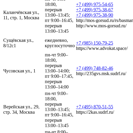
18:00,
+7 (499) 975-54-65
перерыв
+7 (499) 975-38-67
Каланчёвская ул.,
13:00–13:45;
+7 (499) 975-38-90
11, стр. 1, Москва
пт 9:00–16:45,
http://mos-gorsud.ru/rs/basma
перерыв
http://www.mos-gorsud.ru/
13:00–13:45
Сущёвская ул.,
ежедневно,
+7 (985) 150-79-25
8/12с1
круглосуточно
https://www.advokat.space/
пн-чт 9:00–
18:00,
перерыв
+7 (499) 748-82-46
Чусовская ул., 1
13:00–14:00;
http://235gvs.msk.sudrf.ru/
пт 9:00–17:45,
перерыв
13:00–14:00
пн-чт 9:00–
18:00,
перерыв
Верейская ул., 29,
+7 (495) 870-51-55
13:00–13:45;
стр. 34, Москва
https://2kas.sudrf.ru/
пт 9:00–16:45,
перерыв
13:00–13:45
пн-чт 8:00–