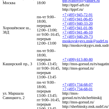
tpp-ivanovo@yandex.ru
Москва
18:00
http://tpprf-arb.ru/
http://tpprf.ru/
+7 (495) 945-72-91
пн-чт 9:00–
+7 (495) 941-06-85
18:00,
+7 (495) 940-33-20
перерыв
Хорошёвское ш.,
+7 (495) 941-01-96
12:00–13:00;
38Д
+7 (495) 941-46-10
пт 9:00–16:45,
+7 (495) 940-29-73
перерыв
moskovskygvs.msk@sudrf.ru
12:00–13:00
http://moskovskygvs.msk.sudrf
пн-чт 9:00–
18:00,
перерыв
+7 (499) 613-80-80
Каширский пр., 3
13:00–13:45;
http://mos-gorsud.ru/rs/nagatin
пт 9:00–16:45,
http://mos-gorsud.ru/
перерыв
13:00–13:45
пн-чт 9:00–
+7 (495) 734-68-07
18:00,
+7 (495) 734-68-01
перерыв
ул. Маршала
http://mos-
13:00–13:45;
Савицкого, 2
gorsud.ru/rs/shcherbinskij
пт 9:00–16:45,
http://mos-gorsud.ru/
перерыв
http://sherbinsky.msk.sudrf.ru/
13:00–13:45