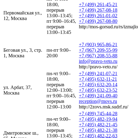
18:00,
+7 (499) 261-45-21
перерыв
+7 (499) 267-08-18
Первомайская ул.,
13:00–13:45;
+7 (499) 261-01-02
12, Москва
пт 9:00–16:45,
+7 (499) 267-08-80
перерыв
http://mos-gorsud.ru/rs/izmajlo
13:00–13:45
+7 (903) 965-86-21
Беговая ул., 3, стр.
пн-пт 9:00–
+7 (967) 209-55-99
1, Москва
20:00
+7 (967) 208-55-88
info@pravo-veto.ru
http://pravo-veto.ru/
пн-чт 9:00–
+7 (499) 241-07-21
18:00,
+7 (495) 632-11-21
перерыв
+7 (495) 632-20-14
ул. Арбат, 37,
12:00–13:00;
+7 (495) 632-23-52
Москва
пт 9:00–16:45,
+7 (499) 241-09-40
перерыв
reception@movs.ru
12:00–13:00
http://2zovs.msk.sudrf.ru/
+7 (499) 745-44-28
пн-чт 9:00–
+7 (495) 482-19-94
18:00,
+7 (495) 482-21-45
перерыв
+7 (495) 482-21-38
Дмитровское ш.,
13:00–13:45;
+7 (495) 482-22-63