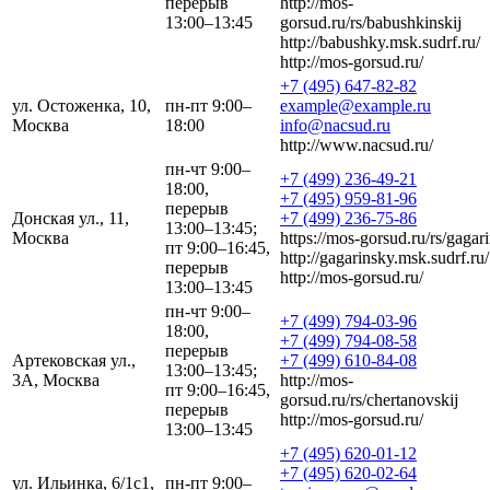
перерыв
http://mos-
13:00–13:45
gorsud.ru/rs/babushkinskij
http://babushky.msk.sudrf.ru/
http://mos-gorsud.ru/
+7 (495) 647-82-82
ул. Остоженка, 10,
пн-пт 9:00–
example@example.ru
Москва
18:00
info@nacsud.ru
http://www.nacsud.ru/
пн-чт 9:00–
+7 (499) 236-49-21
18:00,
+7 (495) 959-81-96
перерыв
Донская ул., 11,
+7 (499) 236-75-86
13:00–13:45;
Москва
https://mos-gorsud.ru/rs/gagari
пт 9:00–16:45,
http://gagarinsky.msk.sudrf.ru/
перерыв
http://mos-gorsud.ru/
13:00–13:45
пн-чт 9:00–
+7 (499) 794-03-96
18:00,
+7 (499) 794-08-58
перерыв
Артековская ул.,
+7 (499) 610-84-08
13:00–13:45;
3А, Москва
http://mos-
пт 9:00–16:45,
gorsud.ru/rs/chertanovskij
перерыв
http://mos-gorsud.ru/
13:00–13:45
+7 (495) 620-01-12
+7 (495) 620-02-64
ул. Ильинка, 6/1с1,
пн-пт 9:00–