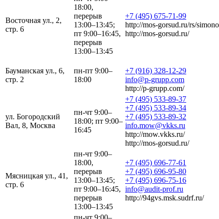
18:00,
перерыв
+7 (495) 675-71-99
Восточная ул., 2,
13:00–13:45;
http://mos-gorsud.ru/rs/simono
стр. 6
пт 9:00–16:45,
http://mos-gorsud.ru/
перерыв
13:00–13:45
Бауманская ул., 6,
пн-пт 9:00–
+7 (916) 328-12-29
стр. 2
18:00
info@p-grupp.com
http://p-grupp.com/
+7 (495) 533-89-37
+7 (495) 533-89-34
пн-чт 9:00–
ул. Богородский
+7 (495) 533-89-32
18:00; пт 9:00–
Вал, 8, Москва
info.mow@vkks.ru
16:45
http://mow.vkks.ru/
http://mos-gorsud.ru/
пн-чт 9:00–
18:00,
+7 (495) 696-77-61
перерыв
+7 (495) 696-95-80
Мясницкая ул., 41,
13:00–13:45;
+7 (495) 696-75-16
стр. 6
пт 9:00–16:45,
info@audit-prof.ru
перерыв
http://94gvs.msk.sudrf.ru/
13:00–13:45
пн-чт 9:00–