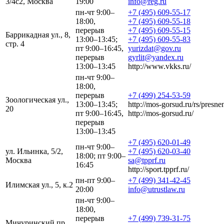
3/4с2, Москва
19:00
info@reg.ru
пн-чт 9:00–
+7 (495) 609-55-17
18:00,
+7 (495) 609-55-18
перерыв
+7 (495) 609-55-15
Баррикадная ул., 8,
13:00–13:45;
+7 (495) 609-55-83
стр. 4
пт 9:00–16:45,
yurizdat@gov.ru
перерыв
gyrlit@yandex.ru
13:00–13:45
http://www.vkks.ru/
пн-чт 9:00–
18:00,
перерыв
+7 (499) 254-53-59
Зоологическая ул.,
13:00–13:45;
http://mos-gorsud.ru/rs/presne
20
пт 9:00–16:45,
http://mos-gorsud.ru/
перерыв
13:00–13:45
+7 (495) 620-01-49
пн-чт 9:00–
ул. Ильинка, 5/2,
+7 (495) 620-03-40
18:00; пт 9:00–
Москва
sa@tpprf.ru
16:45
http://sport.tpprf.ru/
пн-пт 9:00–
+7 (499) 341-42-45
Илимская ул., 5, к.2
20:00
info@utrustlaw.ru
пн-чт 9:00–
18:00,
перерыв
+7 (499) 739-31-75
Мичуринский пр.,