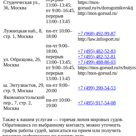
Студенческая ул.,
https://mos-
13:00–13:45;
36, Москва
gorsud.ru/rs/dorogomilovskij
пт 9:00–16:45,
http://mos-gorsud.ru/
перерыв
13:00–13:45
Лужнецкая наб., 8,
пн-пт 10:00–
+7 (968) 492-99-87
стр. 1, Москва
18:00
http://law.infosport.ru/
пн-чт 9:00–
18:00,
+7 (495) 482-52-83
перерыв
+7 (495) 482-52-81
ул. Образцова, 26,
13:00–13:45;
+7 (499) 488-86-03
Москва
пт 9:00–16:45,
https://mos-gorsud.ru/rs/butyrs
перерыв
http://mos-gorsud.ru/
13:00–13:45
ш. Энтузиастов, 29,
пн-пт 9:00–
+7 (499) 390-54-53
стр. 9, Москва
20:00
Яковоапостольский
пн-пт 10:00–
пер., 7, стр. 2,
+7 (495) 917-54-08
19:00
Москва
Также к вашим услугам — горячая линия мировых судов.
Обратившись по выбранному контакту, можно уточнить
график работы судей, записаться на прием или получить
текущую информацию по вашему делу.