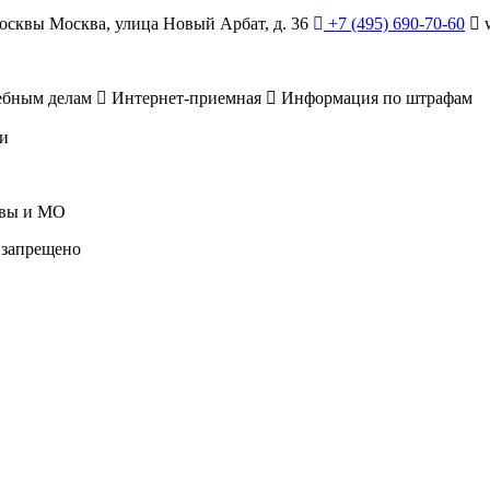
Москвы
Москва, улица Новый Арбат, д. 36
+7 (495) 690-70-60
w
ебным делам
Интернет-приемная
Информация по штрафам
и
квы и МО
 запрещено