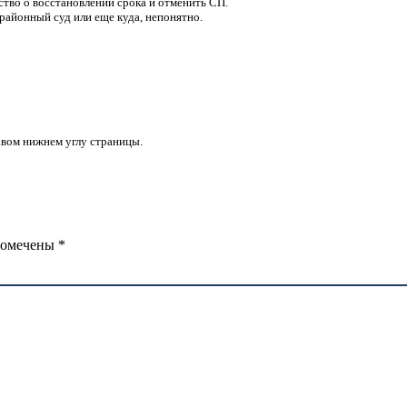
ство о восстановлении срока и отменить СП.
 районный суд или еще куда, непонятно.
равом нижнем углу страницы.
помечены
*