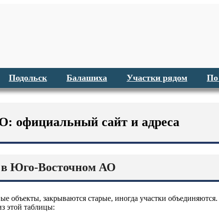
Подольск
Балашиха
Участки рядом
По
О: официальный сайт и адреса
в в Юго-Восточном АО
вые объекты, закрываются старые, иногда участки объединяются
з этой таблицы: