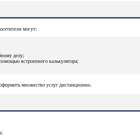
сетители могут:
;
бному делу;
помощью встроенного калькулятора;
оформить множество услуг дистанционно.
а: