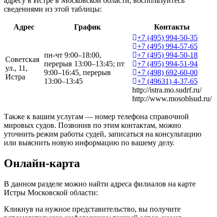
адресу в Истре в Московской области, воспользуйтесь
сведениями из этой таблицы:
Адрес
График
Контакты
+7 (495) 994-50-35
+7 (495) 994-57-65
пн-чт 9:00–18:00,
+7 (495) 994-50-18
Советская
перерыв 13:00–13:45; пт
+7 (495) 994-51-94
ул., 11,
9:00–16:45, перерыв
+7 (498) 692-60-00
Истра
13:00–13:45
+7 (49631) 4-37-65
http://istra.mo.sudrf.ru/
http://www.mosoblsud.ru/
Также к вашим услугам — номер телефона справочной
мировых судов. Позвонив по этим контактам, можно
уточнить режим работы судей, записаться на консультацию
или выяснить новую информацию по вашему делу.
Онлайн-карта
В данном разделе можно найти адреса филиалов на карте
Истры Московской области:
Кликнув на нужное представительство, вы получите